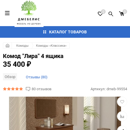
0
0
КАТАЛОГ ТОВАРОВ
Комоды
Комоды «Классика»
Комод "Лира" 4 ящика
35 400
₽
Обзор
Отзывы (80)
80 отзывов
Артикул:
dmeb-99554
Добав
в
избра
Добав
к
сравн