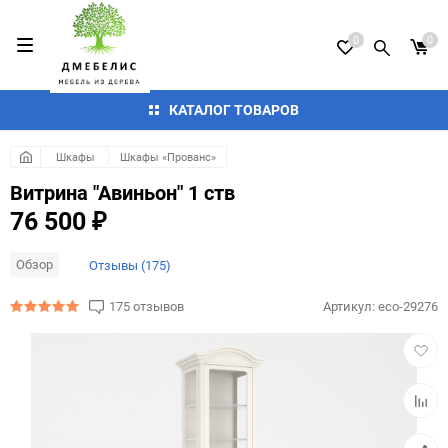
0
0
КАТАЛОГ ТОВАРОВ
Шкафы
Шкафы «Прованс»
Витрина "Авиньон" 1 ств
76 500
₽
Обзор
Отзывы (175)
175 отзывов
Артикул:
eco-29276
Добав
в
избра
Добав
к
сравн