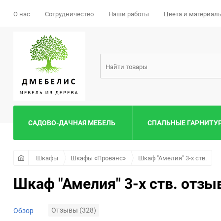
О нас
Сотрудничество
Наши работы
Цвета и материал
САДОВО-ДАЧНАЯ МЕБЕЛЬ
СПАЛЬНЫЕ ГАРНИТУ
Шкафы
Шкафы «Прованс»
Шкаф "Амелия" 3-х ств.
Комплекты мебели для
Кровати «Прованс»
Матрасы «Уют»
Тумбы «Прованс»
Кровати «Классика»
Матрасы «Релакс»
Тумбы «Классика»
спальни
Шкаф "Амелия" 3-х ств. отз
Отзывы (328)
Обзор