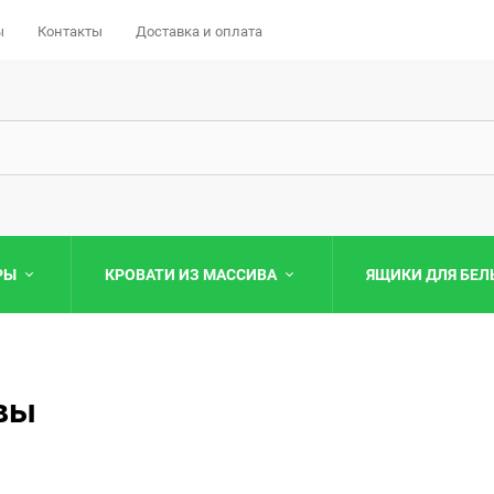
ы
Контакты
Доставка и оплата
РЫ
КРОВАТИ ИЗ МАССИВА
ЯЩИКИ ДЛЯ БЕЛ
Кровати «Минимализм»
Матрасы «Комфорт»
Тумбы «Минимализм»
Интерьерные Кровати
ывы